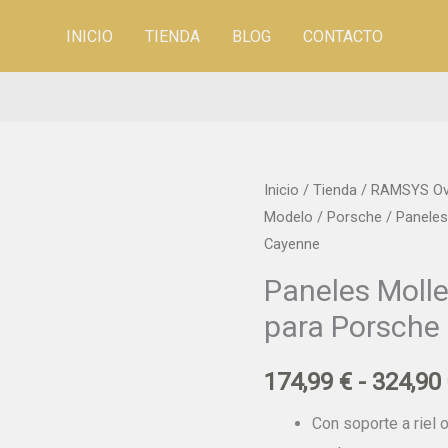
INICIO
TIENDA
BLOG
CONTACTO
Paneles
Inicio
/
Tienda
/
RAMSYS Ove
Modelo
/
Porsche
/ Paneles
Molle
Cayenne
RAMSYS
exteriores
Paneles Moll
para
para Porsche
Porsche
Cayenne
174,99
€
-
324,90
cantidad
Con soporte a riel o