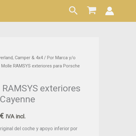
Buscar
rland, Camper & 4x4
/
Por Marca y/o
Rango
 Molle RAMSYS exteriores para Porsche
de
precios:
e RAMSYS exteriores
 Cayenne
desde
174,99 €
€
IVA incl.
hasta
riginal del coche y apoyo inferior por