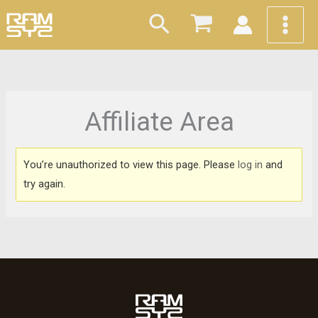
Ir
Buscar
al
contenido
Affiliate Area
You’re unauthorized to view this page. Please
log in
and
try again.