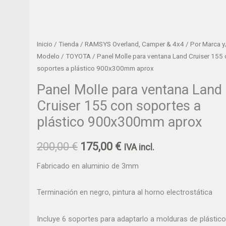
a
plástico
900x300mm
aprox
Inicio
/
Tienda
/
RAMSYS Overland, Camper & 4x4
/
Por Marca y
cantidad
Modelo
/
TOYOTA
/ Panel Molle para ventana Land Cruiser 155
soportes a plástico 900x300mm aprox
Panel Molle para ventana Land
Cruiser 155 con soportes a
plástico 900x300mm aprox
200,00
€
175,00
€
IVA incl.
Fabricado en aluminio de 3mm
Terminación en negro, pintura al horno electrostática
Incluye 6 soportes para adaptarlo a molduras de plástico