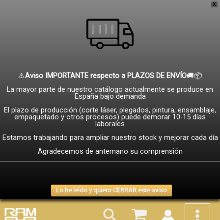
Ir
X
al
contenido
⚠️
Aviso IMPORTANTE respecto a PLAZOS DE ENVÍO
🚚📦
La mayor parte de nuestro catálogo actualmente se produce en
España bajo demanda
El plazo de producción (corte láser, plegados, pintura, ensamblaje,
empaquetado y otros procesos) puede demorar 10-15 días
laborales
Estamos trabajando para ampliar nuestro stock y mejorar cada día
Agradecemos de antemano su comprensión
Lo he leído y quiero CERRAR este aviso
Buscar