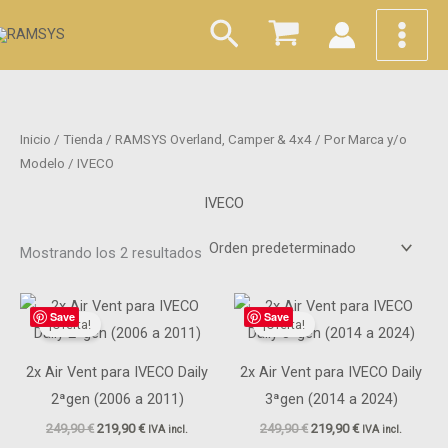
Ir
Buscar
al
contenido
Inicio
/
Tienda
/
RAMSYS Overland, Camper & 4x4
/
Por Marca y/o
Modelo
/ IVECO
IVECO
Mostrando los 2 resultados
El
El
El
El
Save
Save
precio
precio
precio
precio
¡Oferta!
¡Oferta!
original
actual
original
actual
era:
es:
era:
es:
249,90 €.
219,90 €.
249,90 €.
219,90 €.
2x Air Vent para IVECO Daily
2x Air Vent para IVECO Daily
2ªgen (2006 a 2011)
3ªgen (2014 a 2024)
249,90
€
219,90
€
249,90
€
219,90
€
IVA incl.
IVA incl.